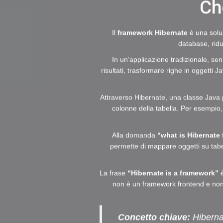
Ch
Il
framework Hibernate
è una soluz
database, rid
In un’applicazione tradizionale, s
risultati, trasformare righe in oggetti
Attraverso Hibernate, una classe Java p
colonne della tabella. Per esempio
Alla domanda
“what is Hibernate
permette di mappare oggetti su tabell
La frase
“Hibernate is a framework”
è
non è un framework frontend e non
Concetto chiave:
Hibernat