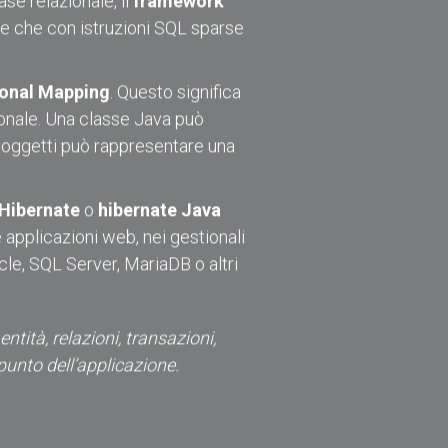
se relazionale, il
framework
ce che con istruzioni SQL sparse
ional Mapping
. Questo significa
ionale. Una classe Java può
a oggetti può rappresentare una
Hibernate
o
hibernate Java
e applicazioni web, nei gestionali
e, SQL Server, MariaDB o altri
tità, relazioni, transazioni,
punto dell’applicazione.