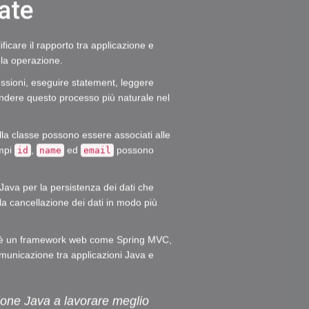
ate
icare il rapporto tra applicazione e
la operazione.
ssioni, eseguire statement, leggere
rendere questo processo più naturale nel
lla classe possono essere associati alle
ampi
,
ed
possono
id
name
email
Java per la persistenza dei dati che
 la cancellazione dei dati in modo più
 è un framework web come Spring MVC,
unicazione tra applicazioni Java e
zione Java a lavorare meglio