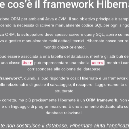
e cos’è il framework Hibern
ione ORM per ambienti Java e JVM. Il suo obiettivo principale è semplif
ucendo la necessità di scrivere manualmente codice SQL per ogni singo
enza ORM, lo sviluppatore deve spesso scrivere query SQL, aprire conne
 Java e gestire manualmente molti dettagli tecnici. Hibernate nasce per 
mondo object-oriented.
uò essere associata a una tabella del database, mentre gli attributi de
, una classe
può rappresentare una tabella
, mentre i c
User
users
corrispondere alle colonne del database.
 framework”
, quindi, si può rispondere così: Hibernate è un framework 
e relazionali e di gestire il salvataggio, il recupero, l’aggiornamento e
strutturato.
 corretta, ma più precisamente Hibernate è un
ORM framework
. Non
 è un linguaggio di programmazione. È uno strumento dedicato alla com
database relazionali.
e non sostituisce il database. Hibernate aiuta l’applica