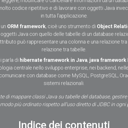
 leggere, modificare o cancellare informazioni da un databa
olto codice ripetitivo e di lavorare con oggetti Java inve
in tutta l’applicazione.
è un
ORM framework
, cioè uno strumento di
Object Relat
 oggetti Java con quello delle tabelle di un database relaz
attributo può rappresentare una colonna e una relazione tr
relazione tra tabelle.
 parla di
hibernate framework in Java
,
java framework 
nologia centrale nello sviluppo enterprise, nei backend, nell
ve comunicare con database come MySQL, PostgreSQL, Oracl
sistemi relazionali.
 di mappare classi Java su tabelle del database, gestire en
modo più ordinato rispetto all’uso diretto di JDBC in ogni 
Indice dei contenuti